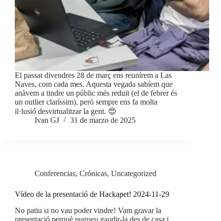
El passat divendres 28 de març ens reunírem a Las
Naves, com cada mes. Aquesta vegada sabíem que
anàvem a tindre un públic més reduït (el de febrer és
un outlier claríssim), però sempre ens fa molta
il·lusió desvirtualitzar la gent. 😍
Ivan GJ
31 de marzo de 2025
Conferencias
,
Crónicas
,
Uncategorized
Vídeo de la presentació de Hackapet! 2024-11-29
No patiu si no vau poder vindre! Vam gravar la
presentació perquè pugueu gaudir-la des de casa i