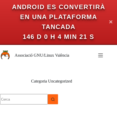
ANDROID ES CONVERTIRÀ
EN UNA PLATAFORMA
✕
TANCADA
146 D 0 H 4 MIN 21 S
Omet
al
Associació GNU/Linux València
contingut
Categoria
Uncategorized
Sense
resultats