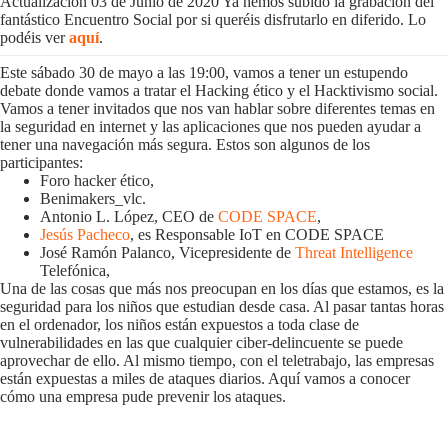
Actualización 03 de Junio de 2020 Ya hemos subido la grabación del
fantástico Encuentro Social por si queréis disfrutarlo en diferido. Lo
podéis ver
aquí
.
Este sábado 30 de mayo a las 19:00, vamos a tener un estupendo
debate donde vamos a tratar el Hacking ético y el Hacktivismo social.
Vamos a tener invitados que nos van hablar sobre diferentes temas en
la seguridad en internet y las aplicaciones que nos pueden ayudar a
tener una navegación más segura. Estos son algunos de los
participantes:
Foro hacker ético,
Benimakers_vlc.
Antonio L. López, CEO de
CODE SPACE
,
Jesús Pacheco
, es Responsable IoT en CODE SPACE
José Ramón Palanco, Vicepresidente de
Threat Intelligence
Telefónica,
Una de las cosas que más nos preocupan en los días que estamos, es la
seguridad para los niños que estudian desde casa. Al pasar tantas horas
en el ordenador, los niños están expuestos a toda clase de
vulnerabilidades en las que cualquier ciber-delincuente se puede
aprovechar de ello. Al mismo tiempo, con el teletrabajo, las empresas
están expuestas a miles de ataques diarios. Aquí vamos a conocer
cómo una empresa pude prevenir los ataques.