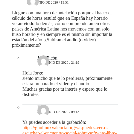
1 DE JUNIO DE 2020 / 19:51
Llegue con una hora de antelación porque al hacer el
cálculo de horas resultó que en España hay horario
verano/todo lo demás, cómo comprenderan en otros
países de América Latina nos movemos con un solo
huso horario y en siempre es el mismo sin importar la
estación del año. ¿Subiran el audio (o video)
próximamente?
José Picón
1 DE JUNIO DE 2020 / 21:19
Hola Jorge
siento mucho que te lo perdieras, próximamente
estará preparado el video y el audio.
Muchas gracias por tu interés y espero que lo
disfrutes.
Ritxi
3 DE JUNIO DE 2020 / 09:13
Ya puedes acceder a la grabación:
https://gnulinuxvalencia.org/ya-puedes-ver-o-
escuchar-el-encuentro-social-sobre-software-libre-