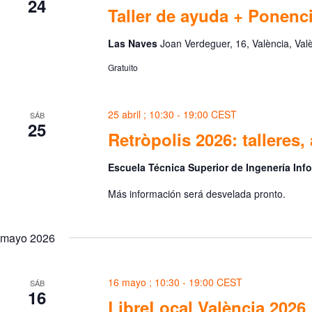
24
Taller de ayuda + Ponenc
Las Naves
Joan Verdeguer, 16, València, Val
Gratuito
25 abril ; 10:30
-
19:00
CEST
SÁB
25
Retròpolis 2026: talleres,
Escuela Técnica Superior de Ingenería Inf
Más información será desvelada pronto.
mayo 2026
16 mayo ; 10:30
-
19:00
CEST
SÁB
16
LibreLocal València 2026