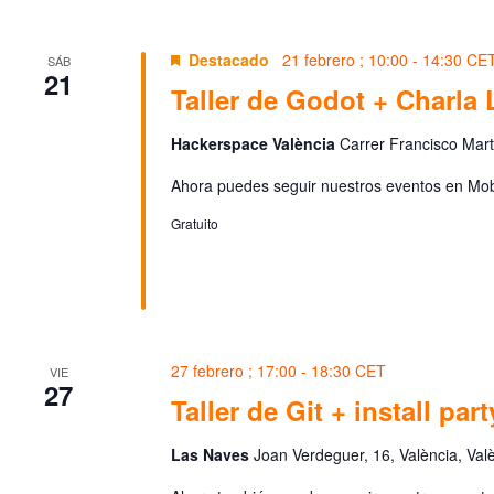
Destacado
21 febrero ; 10:00
-
14:30
CE
SÁB
21
Taller de Godot + Charla 
Hackerspace València
Carrer Francisco Martí
Ahora puedes seguir nuestros eventos en Mobi
Gratuito
27 febrero ; 17:00
-
18:30
CET
VIE
27
Taller de Git + install part
Las Naves
Joan Verdeguer, 16, València, Val