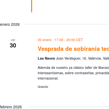
t
s
o
p
s
a
r
a
enero 2026
l
a
p
a
30 enero ; 17:30
-
20:00
CET
VIE
l
30
a
Vesprada de sobirania te
b
r
a
Las Naves
Joan Verdeguer, 16, València, Val
c
l
Además de nuestro ya clásico taller de liber
a
interesantísimas, sobre contraseñas, privacid
v
internacional.
e
.
Gratuito
febrero 2026