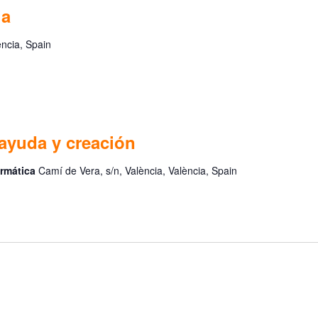
ia
ència, Spain
 ayuda y creación
ormática
Camí de Vera, s/n, València, València, Spain