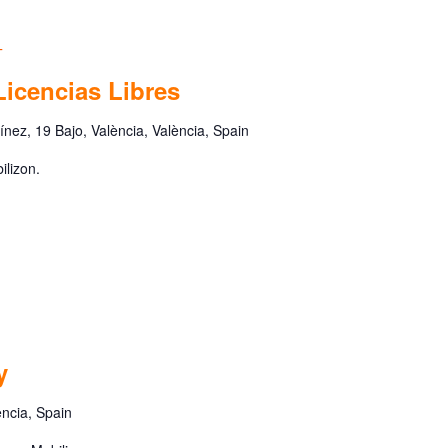
T
Licencias Libres
nez, 19 Bajo, València, València, Spain
lizon.
y
ència, Spain