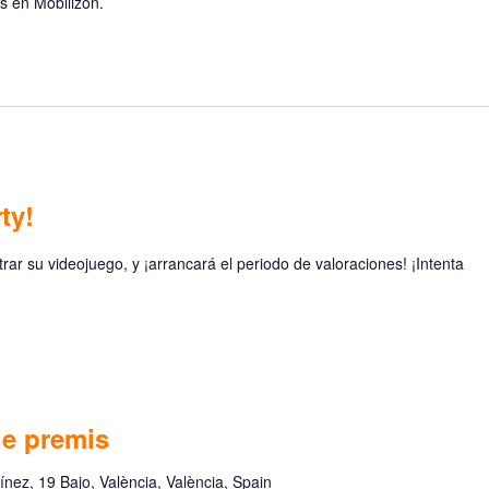
s en Mobilizon.
ty!
ar su videojuego, y ¡arrancará el periodo de valoraciones! ¡Intenta
de premis
nez, 19 Bajo, València, València, Spain