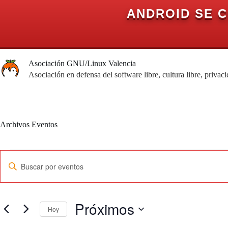
ANDROID SE 
Saltar
al
Asociación GNU/Linux Valencia
contenido
Asociación en defensa del software libre, cultura libre, privac
Archivos
Eventos
Eventos
N
I
a
n
v
t
e
r
g
o
a
Próximos
d
Hoy
c
u
i
c
S
ó