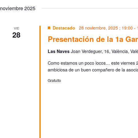
e
e
n
l
noviembre 2025
l
d
a
e
e
p
c
b
a
c
l
Destacado
28 noviembre, 2025 ; 19:00
-
ú
VIE
i
28
a
s
o
Presentación de la 1a Ga
b
q
n
r
a
u
a
l
e
Las Naves
Joan Verdeguer, 16, València, Val
c
a
d
l
f
a
Como estamos un poco locos… este viernes 2
a
e
y
v
ambiciosa de un buen compañero de la asoci
c
v
e
h
i
.
Gratuito
a
s
B
.
t
u
a
s
s
c
d
a
e
E
E
v
e
v
n
e
t
n
o