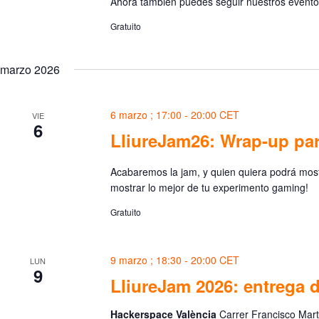
Ahora también puedes seguir nuestros evento
Gratuito
marzo 2026
6 marzo ; 17:00
-
20:00
CET
VIE
6
LliureJam26: Wrap-up par
Acabaremos la jam, y quien quiera podrá mostr
mostrar lo mejor de tu experimento gaming!
Gratuito
9 marzo ; 18:30
-
20:00
CET
LUN
9
LliureJam 2026: entrega 
Hackerspace València
Carrer Francisco Martí