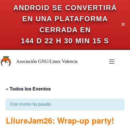
ANDROID SE CONVERTIRÁ
EN UNA PLATAFORMA
✕
CERRADA EN
144 D 22 H 30 MIN 15 S
Saltar
al
Asociación GNU/Linux Valencia
contenido
« Todos los Eventos
Este evento ha pasado.
LliureJam26: Wrap-up party!