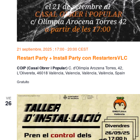
21 septiembre, 2025 ; 17:00
-
20:00
CEST
Restart Party + Install Party con RestartersVLC
COiP (Casal Obrer i Popular)
C. d'Olimpia Arozena Torres, 42,
L'Olivereta, 46018 València, Valencia, València, València, Spain
Gratuito
VIE
26