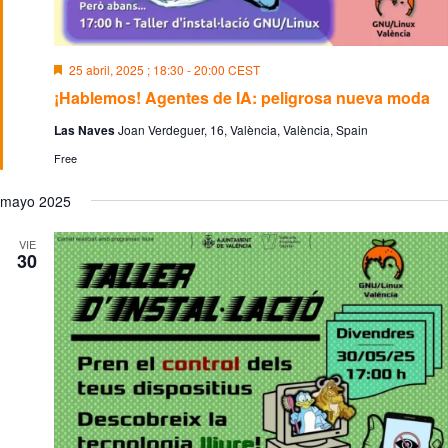
D
25 abril, 2025 ; 18:30
-
20:00
CEST
e
¡Hablemos! Agentes de IA: peligrosa nueva moda
s
t
Las Naves
Joan Verdeguer, 16, València, València, Spain
a
c
Free
a
d
o
mayo 2025
VIE
30