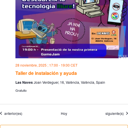
28 noviembre, 2025 ; 17:00
-
19:00
CET
Taller de instalación y ayuda
Las Naves
Joan Verdeguer, 16, València, València, Spain
Gratuito
Eventos
Eventos
anterior(es)
Hoy
siguiente(s)