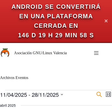
ANDROID SE CONVERTIRÁ
EN UNA PLATAFORMA
✕
CERRADA EN
146 D 19 H 29 MIN 57 S
Saltar
al
Asociación GNU/Linux Valencia
contenido
Archivos
Eventos
Eventos
11/04/2025
 - 
28/11/2025
N
N
B
L
a
a
u
S
i
v
v
s
e
abril 2025
s
e
e
c
l
t
g
g
a