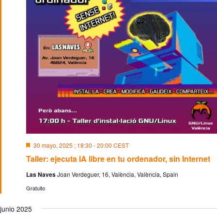
D
30 mayo, 2025 ; 18:30
-
20:00
CEST
e
Taller: ejecuta IA libre en tu ordenador, sin Internet
s
t
Las Naves
Joan Verdeguer, 16, València, València, Spain
a
c
Gratuito
a
d
o
junio 2025