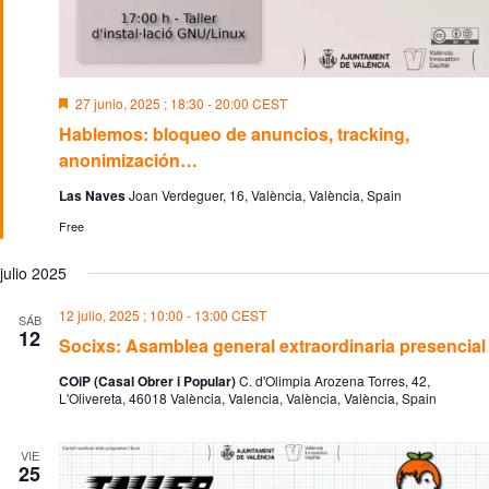
D
27 junio, 2025 ; 18:30
-
20:00
CEST
e
Hablemos: bloqueo de anuncios, tracking,
s
t
anonimización…
a
c
Las Naves
Joan Verdeguer, 16, València, València, Spain
a
d
Free
o
julio 2025
12 julio, 2025 ; 10:00
-
13:00
CEST
SÁB
12
Socixs: Asamblea general extraordinaria presencial
COiP (Casal Obrer i Popular)
C. d'Olimpia Arozena Torres, 42,
L'Olivereta, 46018 València, Valencia, València, València, Spain
VIE
25