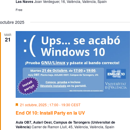
Las Naves
Joan Verdeguer, 16, València, València, Spain
Free
octubre 2025
MAR
21
D
21 octubre, 2025 ; 17:00
-
19:30
CEST
e
End Of 10: Install Party en la UV
s
t
Aula OB7, Aulari Oest, Campus de Tarongers (Universitat de
a
València)
Carrer de Ramon Llull, 45, València, València, Spain
c