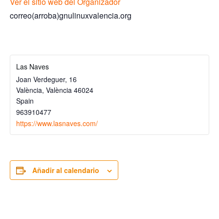
Ver el sitio web del Organizador
correo(arroba)gnulinuxvalencia.org
Las Naves
Joan Verdeguer, 16
València
,
València
46024
Spain
963910477
https://www.lasnaves.com/
Añadir al calendario