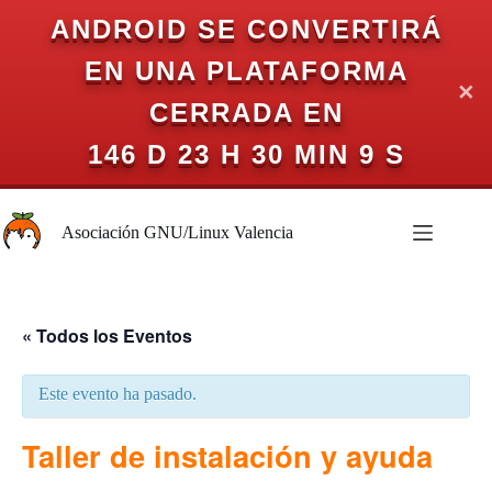
ANDROID SE CONVERTIRÁ
EN UNA PLATAFORMA
✕
CERRADA EN
146 D 23 H 30 MIN 9 S
Saltar
al
Asociación GNU/Linux Valencia
contenido
« Todos los Eventos
Este evento ha pasado.
Taller de instalación y ayuda