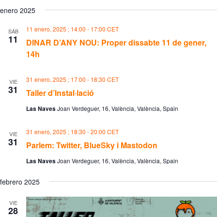
enero 2025
11 enero, 2025 ; 14:00
-
17:00
CET
SÁB
11
DINAR D’ANY NOU: Proper dissabte 11 de gener,
14h
31 enero, 2025 ; 17:00
-
18:30
CET
VIE
31
Taller d’Instal·lació
Las Naves
Joan Verdeguer, 16, València, València, Spain
31 enero, 2025 ; 18:30
-
20:00
CET
VIE
31
Parlem: Twitter, BlueSky i Mastodon
Las Naves
Joan Verdeguer, 16, València, València, Spain
febrero 2025
VIE
28