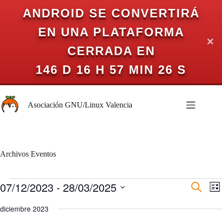
ANDROID SE CONVERTIRÁ
EN UNA PLATAFORMA
✕
CERRADA EN
146 D 16 H 57 MIN 25 S
Saltar
al
Asociación GNU/Linux Valencia
contenido
Archivos
Eventos
Eventos
07/12/2023
 - 
28/03/2025
N
N
B
L
a
a
u
S
i
v
v
s
e
diciembre 2023
s
e
e
c
l
t
g
g
a