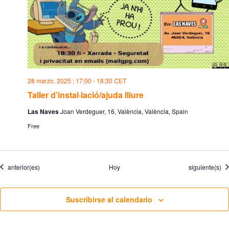
28 marzo, 2025 ; 17:00
-
18:30
CET
Taller d’instal·lació/ajuda lliure
Las Naves
Joan Verdeguer, 16, València, València, Spain
Free
Eventos
Eventos
anterior(es)
Hoy
siguiente(s)
Suscribirse al calendario