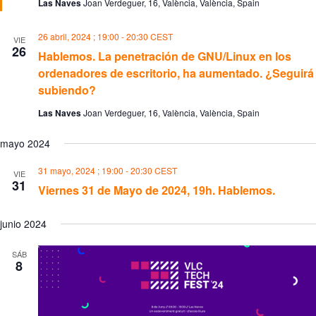
Las Naves
Joan Verdeguer, 16, València, València, Spain
a
v
d
e
o
n
26 abril, 2024 ; 19:00
-
20:30
CEST
VIE
26
t
Hablemos. La penetración de GNU/Linux en los
o
ordenadores de escritorio, ha aumentado. ¿Seguirá
s
subiendo?
Las Naves
Joan Verdeguer, 16, València, València, Spain
mayo 2024
31 mayo, 2024 ; 19:00
-
20:30
CEST
VIE
31
Viernes 31 de Mayo de 2024, 19h. Hablemos.
junio 2024
SÁB
8