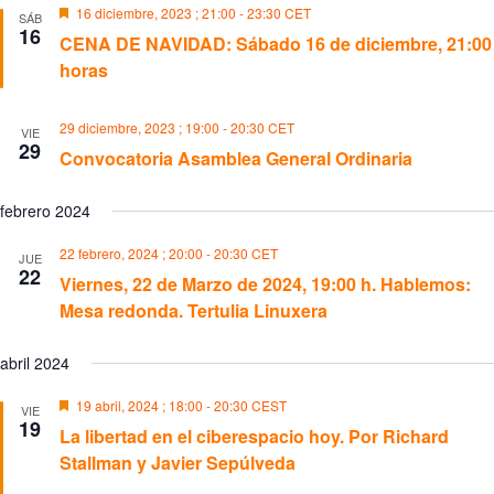
e
a
D
16 diciembre, 2023 ; 21:00
-
23:30
CET
a
a
SÁB
r
c
e
16
c
c
CENA DE NAVIDAD: Sábado 16 de diciembre, 21:00
c
s
i
i
i
t
horas
ó
ó
o
a
n
n
n
c
d
d
a
a
29 diciembre, 2023 ; 19:00
-
20:30
CET
VIE
e
e
d
l
29
o
b
v
a
Convocatoria Asamblea General Ordinaria
ú
i
f
e
s
s
febrero 2024
c
q
t
h
u
a
a
e
s
22 febrero, 2024 ; 20:00
-
20:30
CET
JUE
.
22
d
d
Viernes, 22 de Marzo de 2024, 19:00 h. Hablemos:
a
e
Mesa redonda. Tertulia Linuxera
y
E
v
v
i
e
abril 2024
s
n
t
t
D
19 abril, 2024 ; 18:00
-
20:30
CEST
VIE
a
o
e
19
s
La libertad en el ciberespacio hoy. Por Richard
s
d
t
Stallman y Javier Sepúlveda
e
a
E
c