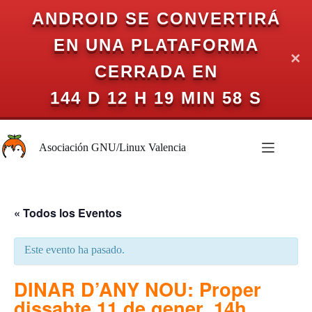
ANDROID SE CONVERTIRÁ
EN UNA PLATAFORMA
✕
CERRADA EN
144 D 12 H 19 MIN 58 S
Saltar
al
Asociación GNU/Linux Valencia
contenido
« Todos los Eventos
Este evento ha pasado.
DINAR D’ANY NOU: Proper
dissabte 11 de gener, 14h