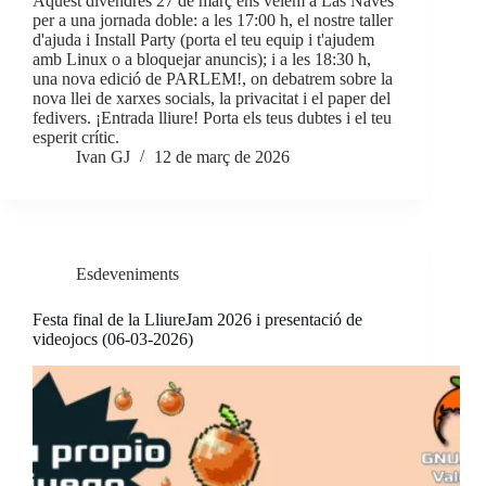
Aquest divendres 27 de març ens veiem a Las Naves
per a una jornada doble: a les 17:00 h, el nostre taller
d'ajuda i Install Party (porta el teu equip i t'ajudem
amb Linux o a bloquejar anuncis); i a les 18:30 h,
una nova edició de PARLEM!, on debatrem sobre la
nova llei de xarxes socials, la privacitat i el paper del
fedivers. ¡Entrada lliure! Porta els teus dubtes i el teu
esperit crític.
Ivan GJ
12 de març de 2026
Esdeveniments
Festa final de la LliureJam 2026 i presentació de
videojocs (06-03-2026)