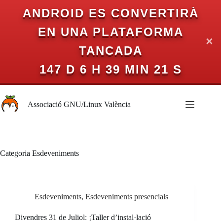
ANDROID ES CONVERTIRÀ
EN UNA PLATAFORMA
✕
TANCADA
147 D 6 H 39 MIN 21 S
Omet
al
Associació GNU/Linux València
contingut
Categoria
Esdeveniments
Esdeveniments
,
Esdeveniments presencials
Divendres 31 de Juliol: ¡Taller d’instal·lació