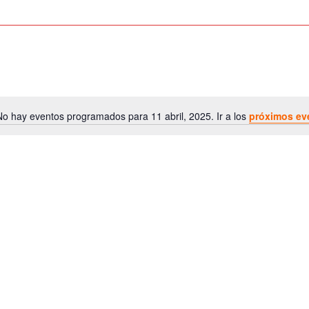
No hay eventos programados para 11 abril, 2025. Ir a los
próximos ev
A
v
i
s
o