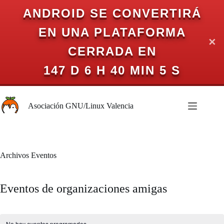
ANDROID SE CONVERTIRÁ
EN UNA PLATAFORMA
✕
CERRADA EN
147 D 6 H 40 MIN 5 S
Saltar
al
Asociación GNU/Linux Valencia
contenido
Archivos
Eventos
Eventos de organizaciones amigas
No hay eventos programados.