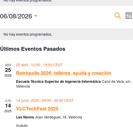
06/08/2026
N
N
B
M
a
a
u
S
e
v
v
s
C
e
s
e
e
c
l
a
No hay eventos programados.
g
g
a
e
l
a
a
r
c
e
c
c
Últimos Eventos Pasados
c
n
i
i
i
d
ó
ó
o
a
n
n
n
25 abril ; 10:30
-
19:00
CEST
r
ABR
d
d
a
25
i
Retròpolis 2026: talleres, ayuda y creación
e
e
l
2026
o
b
v
a
d
Escuela Técnica Superior de Ingenería Informática
Camí de Vera, s/n,
ú
i
f
València
e
e
s
s
E
c
q
t
v
h
u
a
14 junio, 2025 ; 09:00
-
20:00
CEST
JUN
e
a
14
e
s
n
VLCTechFest 2025
.
d
d
2025
t
a
e
Las Naves
Joan Verdeguer, 16, València
o
y
E
s
Gratuito
v
v
i
e