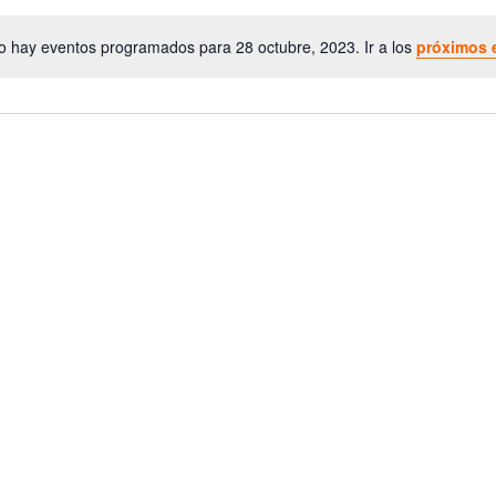
o hay eventos programados para 28 octubre, 2023. Ir a los
próximos 
A
v
i
s
o