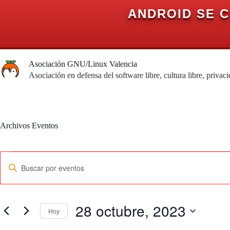
ANDROID SE 
Saltar
al
Asociación GNU/Linux Valencia
contenido
Asociación en defensa del software libre, cultura libre, privac
Archivos
Eventos
Eventos
N
I
en
a
n
28
v
t
octubre,
e
r
2023
g
o
a
28 octubre, 2023
d
Hoy
c
u
i
c
S
ó