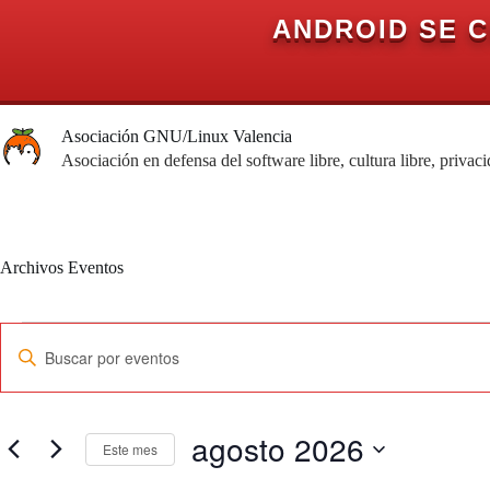
ANDROID SE 
Saltar
al
Asociación GNU/Linux Valencia
contenido
Asociación en defensa del software libre, cultura libre, privac
Archivos
Eventos
Eventos
N
I
a
n
v
t
e
r
g
o
a
agosto 2026
d
Este mes
c
u
i
c
S
ó