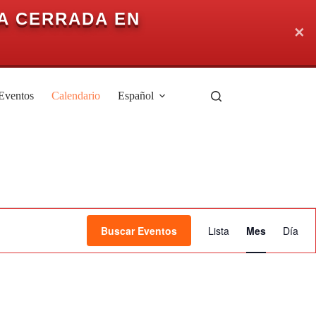
A CERRADA EN
✕
Eventos
Calendario
Español
N
a
Buscar Eventos
Lista
Mes
Día
v
e
g
a
c
i
ó