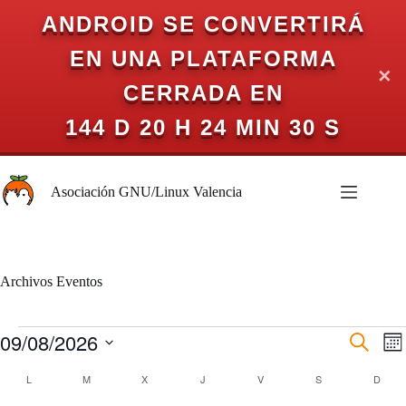
ANDROID SE CONVERTIRÁ
EN UNA PLATAFORMA
✕
CERRADA EN
144 D 20 H 24 MIN 30 S
Saltar
al
Asociación GNU/Linux Valencia
contenido
Archivos
Eventos
Eventos
09/08/2026
N
N
B
M
a
a
u
S
e
v
v
s
C
e
L
LUNES
M
MARTES
X
MIÉRCOLES
J
JUEVES
V
VIERNES
S
SÁBADO
D
DOM
s
e
e
c
l
a
g
g
a