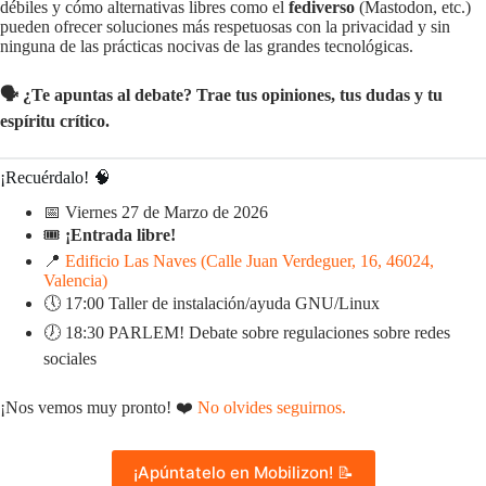
débiles y cómo alternativas libres como el
fediverso
(Mastodon, etc.)
pueden ofrecer soluciones más respetuosas con la privacidad y sin
ninguna de las prácticas nocivas de las grandes tecnológicas.
🗣️ ¿Te apuntas al debate? Trae tus opiniones, tus dudas y tu
espíritu crítico.
¡Recuérdalo! 🧠
📅 Viernes 27 de Marzo de 2026
🎟️
¡Entrada libre!
📍
Edificio Las Naves (Calle Juan Verdeguer, 16, 46024,
Valencia)
🕔 17:00 Taller de instalación/ayuda GNU/Linux
🕖 18:30 PARLEM! Debate sobre regulaciones sobre redes
sociales
¡Nos vemos muy pronto! ❤️
No olvides seguirnos.
¡Apúntatelo en Mobilizon! 📝