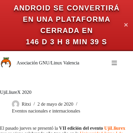
ANDROID SE CONVERTIRÁ
EN UNA PLATAFORMA
✕
CERRADA EN
146 D 3 H 8 MIN 39 S
Saltar
al
Asociación GNU/Linux Valencia
contenido
UjiLliureX 2020
Ritxi
2 de mayo de 2020
Eventos nacionales e internacionales
El pasado jueves se presentó la
VII edición del evento
UjiLliurex