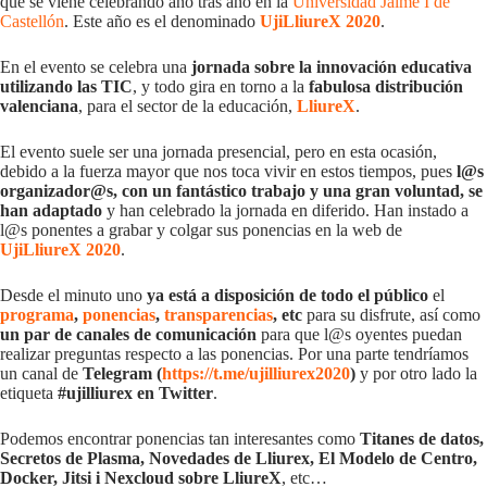
que se viene celebrando año tras año en la
Universidad Jaime I de
Castellón
. Este año es el denominado
UjiLliureX 2020
.
En el evento se celebra una
jornada sobre la innovación educativa
utilizando las TIC
, y todo gira en torno a la
fabulosa distribución
valenciana
, para el sector de la educación,
LliureX
.
El evento suele ser una jornada presencial, pero en esta ocasión,
debido a la fuerza mayor que nos toca vivir en estos tiempos, pues
l@s
organizador@s, con un fantástico trabajo y una gran voluntad, se
han adaptado
y han celebrado la jornada en diferido. Han instado a
l@s ponentes a grabar y colgar sus ponencias en la web de
UjiLliureX 2020
.
Desde el minuto uno
ya está a disposición de todo el público
el
programa
,
ponencias
,
transparencias
, etc
para su disfrute, así como
un par de canales de comunicación
para que l@s oyentes puedan
realizar preguntas respecto a las ponencias. Por una parte tendríamos
un canal de
Telegram (
https://t.me/ujilliurex2020
)
y por otro lado la
etiqueta
#ujilliurex en Twitter
.
Podemos encontrar ponencias tan interesantes como
Titanes de datos,
Secretos de Plasma, Novedades de Lliurex, El Modelo de Centro,
Docker, Jitsi i Nexcloud sobre LliureX
, etc…