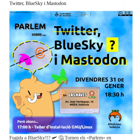
Twitter, BlueSky i Mastodon
Fugida a BlueSky!!? 🛩 🤔 Tornen els «Parlem» en