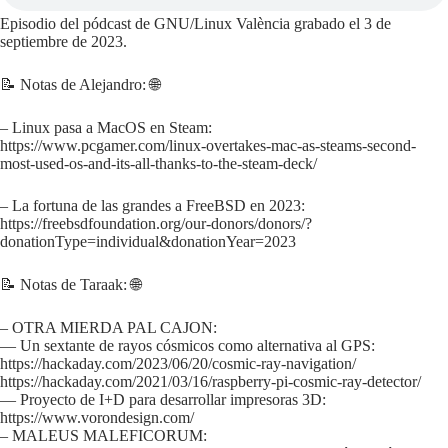
Episodio del pódcast de GNU/Linux València grabado el 3 de
septiembre de 2023.
📝 Notas de Alejandro: 🌐
– Linux pasa a MacOS en Steam:
https://www.pcgamer.com/linux-overtakes-mac-as-steams-second-
most-used-os-and-its-all-thanks-to-the-steam-deck/
– La fortuna de las grandes a FreeBSD en 2023:
https://freebsdfoundation.org/our-donors/donors/?
donationType=individual&donationYear=2023
📝 Notas de Taraak: 🌐
– OTRA MIERDA PAL CAJON:
— Un sextante de rayos cósmicos como alternativa al GPS:
https://hackaday.com/2023/06/20/cosmic-ray-navigation/
https://hackaday.com/2021/03/16/raspberry-pi-cosmic-ray-detector/
— Proyecto de I+D para desarrollar impresoras 3D:
https://www.vorondesign.com/
– MALEUS MALEFICORUM: