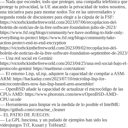
— Nada que esconder, todo que proteger, una compañía telefónica que
protege tu privacidad, la UE atacando la privacidad de todos nosotros,
una iniciativa para para montar nodos Tor en las universidades y
segunda ronda de discusiones para elegir a la cúpula de la FSF:
https://victorhckinthefreeworld.com/2023/07/06/recopilacion-del-
boletin-de-noticias-de-la-free-software-foundation-julio-de-2023/
https://www.fsf.org/blogs/community/we-have-nothing-to-hide-only-
everything-to-protect https://www.fsf.org/blogs/community/take-
action-protect-end-to-end-encryption
https://victorhckinthefreeworld.com/2023/09/02/recopilacion-del-
boletin-de-noticias-de-la-free-software-foundation-septiembre-de-2023/
— Una red social en Gemini:
https://victorhckinthefreeworld.com/2023/04/25/una-red-social-bajo-el-
protocolo-gemini/ https://martinrue.com/station/
— El entorno Lisp, uLisp, adquiere la capacidad de compilar a ASM-
ARM: https://hackaday.com/2023/07/10/microlisp-lisp-for-
microcontrollers-now-has-lisp-based-arm-assembler/
— OpenBSD añade la capacidad de actualizar el microcódigo de las
CPUs AMD: https://www.phoronix.com/news/OpenBSD-AMD-
CPU-ucode
— Herramienta para limpiar en la medida de lo posible el IntelME:
https://github.com/corna/me_cleaner
– EL PATIO DE JUEGOS:
— La GPL funciona, y un puñado de ejemplos han sido los
videojuegos TtT, Kusari y ToHeart2: