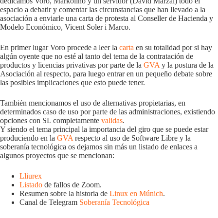
dedicamos Voro, Markolino y un servidor (David Marzal) todo el
espacio a debatir y comentar las circunstancias que han llevado a la
asociación a enviarle una carta de protesta al Conseller de Hacienda y
Modelo Económico, Vicent Soler i Marco.
En primer lugar Voro procede a leer la
carta
en su totalidad por si hay
algún oyente que no esté al tanto del tema de la contratación de
productos y licencias privativas por parte de la
GVA
y la postura de la
Asociación al respecto, para luego entrar en un pequeño debate sobre
las posibles implicaciones que esto puede tener.
También mencionamos el uso de alternativas propietarias, en
determinados caso de uso por parte de las administraciones, existiendo
opciones con SL completamente
validas
.
Y siendo el tema principal la importancia del giro que se puede estar
produciendo en la
GVA
respecto al uso de Software Libre y la
soberanía tecnológica os dejamos sin más un listado de enlaces a
algunos proyectos que se mencionan:
Lliurex
Listado
de fallos de Zoom.
Resumen sobre la historia de
Linux en Múnich
.
Canal de Telegram
Soberanía Tecnológica