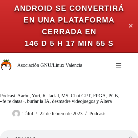
ANDROID SE CONVERTIRÁ
EN UNA PLATAFORMA
✕
CERRADA EN
146 D 5 H 17 MIN 55 S
Saltar
al
Asociación GNU/Linux Valencia
contenido
Pódcast. Aarón, Yuri, R. facial, MS, Chat GPT, FPGA, PCB,
«fe re datas», burlar la IA, desmadre videojuegos y Altera
Tàfol
22 de febrero de 2023
Podcasts