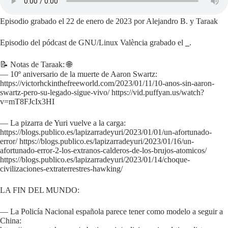
Episodio grabado el 22 de enero de 2023 por Alejandro B. y Taraak
Episodio del pódcast de GNU/Linux València grabado el
_
.
📝 Notas de Taraak: 🌐
— 10º aniversario de la muerte de Aaron Swartz:
https://victorhckinthefreeworld.com/2023/01/11/10-anos-sin-aaron-
swartz-pero-su-legado-sigue-vivo/ https://vid.puffyan.us/watch?
v=mT8FJcIx3HI
— La pizarra de Yuri vuelve a la carga:
https://blogs.publico.es/lapizarradeyuri/2023/01/01/un-afortunado-
error/ https://blogs.publico.es/lapizarradeyuri/2023/01/16/un-
afortunado-error-2-los-extranos-calderos-de-los-brujos-atomicos/
https://blogs.publico.es/lapizarradeyuri/2023/01/14/choque-
civilizaciones-extraterrestres-hawking/
LA FIN DEL MUNDO:
— La Policía Nacional española parece tener como modelo a seguir a
China: