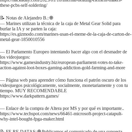
these-pcbs-self-soldering/
📝 Notas de Alejandro B.: 🌐
— Marines utilizan la técnica de la caja de Metal Gear Solid para
burlar la IA y se parten la caja:
https://es.gizmodo.com/marines-usan-el-meme-de-la-caja-de-carton-de-
metal-gear-1850010556
— El Parlamento Europeo intentando hacer algo con el desmadre de
los videojuegos:
https://www.gamesindustry.biz/european-parliament-votes-to-take-
action-against-loot-boxes-gaming-addiction-gold-farming-and-more
— Página web para aprender cómo funciona el patrón oscuro de los
videojuegos psicológicamente, socialmente, monetariamente y con tu
tiempo. MUY RECOMENDABLE
https://www.darkpattern.games/
— Enlace de la compra de Altera por MS y por qué es importante..
https://www.techspot.com/news/66461-microsoft-project-catapult-
why-intel-bought-fpga-maker.html
📝 FE RE DATAS: 🌐 Publicamos el comunicado de una supuesta