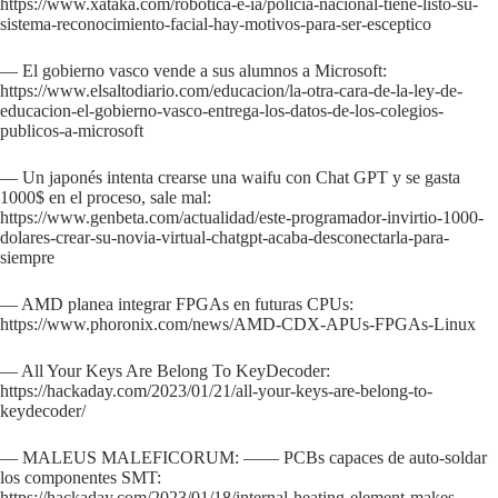
https://www.xataka.com/robotica-e-ia/policia-nacional-tiene-listo-su-
sistema-reconocimiento-facial-hay-motivos-para-ser-esceptico
— El gobierno vasco vende a sus alumnos a Microsoft:
https://www.elsaltodiario.com/educacion/la-otra-cara-de-la-ley-de-
educacion-el-gobierno-vasco-entrega-los-datos-de-los-colegios-
publicos-a-microsoft
— Un japonés intenta crearse una waifu con Chat GPT y se gasta
1000$ en el proceso, sale mal:
https://www.genbeta.com/actualidad/este-programador-invirtio-1000-
dolares-crear-su-novia-virtual-chatgpt-acaba-desconectarla-para-
siempre
— AMD planea integrar FPGAs en futuras CPUs:
https://www.phoronix.com/news/AMD-CDX-APUs-FPGAs-Linux
— All Your Keys Are Belong To KeyDecoder:
https://hackaday.com/2023/01/21/all-your-keys-are-belong-to-
keydecoder/
— MALEUS MALEFICORUM: —— PCBs capaces de auto-soldar
los componentes SMT:
https://hackaday.com/2023/01/18/internal-heating-element-makes-