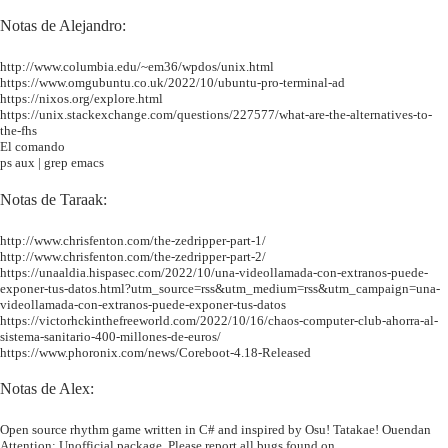
Notas de Alejandro:
http://www.columbia.edu/~em36/wpdos/unix.html
https://www.omgubuntu.co.uk/2022/10/ubuntu-pro-terminal-ad
https://nixos.org/explore.html
https://unix.stackexchange.com/questions/227577/what-are-the-alternatives-to-
the-fhs
El comando
ps aux | grep emacs
Notas de Taraak:
http://www.chrisfenton.com/the-zedripper-part-1/
http://www.chrisfenton.com/the-zedripper-part-2/
https://unaaldia.hispasec.com/2022/10/una-videollamada-con-extranos-puede-
exponer-tus-datos.html?utm_source=rss&utm_medium=rss&utm_campaign=una-
videollamada-con-extranos-puede-exponer-tus-datos
https://victorhckinthefreeworld.com/2022/10/16/chaos-computer-club-ahorra-al-
sistema-sanitario-400-millones-de-euros/
https://www.phoronix.com/news/Coreboot-4.18-Released
Notas de Alex:
Open source rhythm game written in C# and inspired by Osu! Tatakae! Ouendan
Attention: Unofficial package. Please report all bugs found on