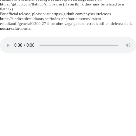
https://github.com/flathub/sh.ppy.osu (if you think they may be related to a
flatpak)
For official release, please visit https://github.com/ppy/osu/releases
https://sindicatdestudiants.net/index.php/noticies/movimient-
estudiantil/general/1290-27-d-octubre-vaga-general-estudiantil-en-defensa-de-la-
nostra-salut-mental