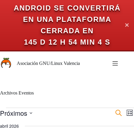
ANDROID SE CONVERTIRÁ
EN UNA PLATAFORMA
✕
CERRADA EN
145 D 12 H 54 MIN 4 S
Saltar
al
Asociación GNU/Linux Valencia
contenido
Archivos
Eventos
Eventos
Próximos
N
N
B
L
a
a
u
S
i
v
v
s
e
abril 2026
s
e
e
c
l
t
g
g
a