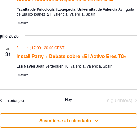
Facultat de Psicologia i Logopèdia, Universitat de València
Avinguda
de Blasco Ibáñez, 21, València, València, Spain
Gratuito
julio 2026
31 julio ; 17:00
-
20:00
CEST
VIE
31
Install Party + Debate sobre «El Activo Eres Tú»
Las Naves
Joan Verdeguer, 16, València, València, Spain
Gratuito
Eventos
Hoy
siguiente(s)
Eventos
anterior(es)
Suscribirse al calendario