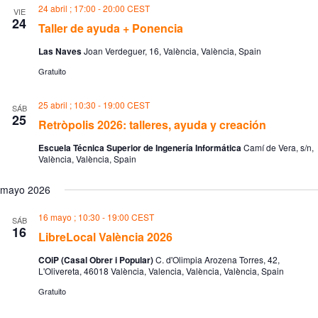
e
a
24 abril ; 17:00
-
20:00
CEST
a
a
VIE
r
c
24
c
c
Taller de ayuda + Ponencia
c
i
i
i
ó
ó
Las Naves
Joan Verdeguer, 16, València, València, Spain
o
n
n
n
Gratuito
d
d
a
e
e
l
b
v
a
25 abril ; 10:30
-
19:00
CEST
SÁB
ú
i
f
25
Retròpolis 2026: talleres, ayuda y creación
e
s
s
c
q
t
Escuela Técnica Superior de Ingenería Informática
Camí de Vera, s/n,
h
u
a
València, València, Spain
a
e
s
.
d
d
a
e
mayo 2026
y
E
v
v
16 mayo ; 10:30
-
19:00
CEST
SÁB
i
e
16
LibreLocal València 2026
s
n
t
t
COiP (Casal Obrer i Popular)
C. d'Olimpia Arozena Torres, 42,
a
o
L'Olivereta, 46018 València, Valencia, València, València, Spain
s
d
Gratuito
e
E