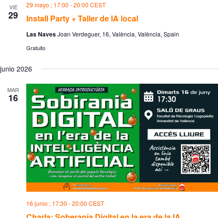
29 mayo ; 17:00
-
20:00
CEST
VIE
v
29
e
Install Party + Taller de IA local
n
t
Las Naves
Joan Verdeguer, 16, València, València, Spain
o
Gratuito
s
junio 2026
MAR
16
16 junio ; 17:30
-
20:00
CEST
Charla: Soberanía Digital en la era de la IA