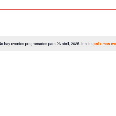
No hay eventos programados para 26 abril, 2025. Ir a los
próximos ev
A
v
i
s
o