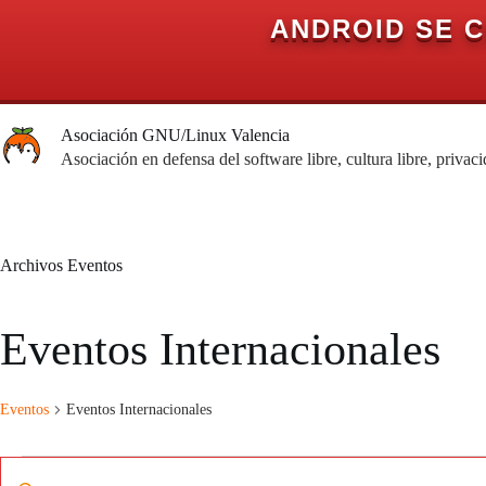
ANDROID SE 
Saltar
al
Asociación GNU/Linux Valencia
contenido
Asociación en defensa del software libre, cultura libre, privac
Archivos
Eventos
Eventos Internacionales
Eventos
Eventos Internacionales
Eventos
N
I
en
a