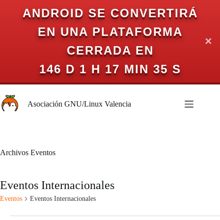
ANDROID SE CONVERTIRÁ
EN UNA PLATAFORMA
✕
CERRADA EN
146 D 1 H 17 MIN 35 S
Saltar
al
Asociación GNU/Linux Valencia
contenido
Archivos
Eventos
Eventos Internacionales
Eventos
Eventos Internacionales
Eventos