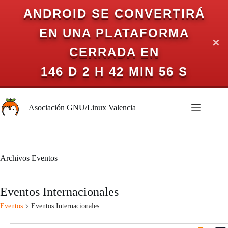
ANDROID SE CONVERTIRÁ
EN UNA PLATAFORMA
✕
CERRADA EN
146 D 2 H 42 MIN 56 S
Saltar
al
Asociación GNU/Linux Valencia
contenido
Archivos
Eventos
Eventos Internacionales
Eventos
Eventos Internacionales
Eventos