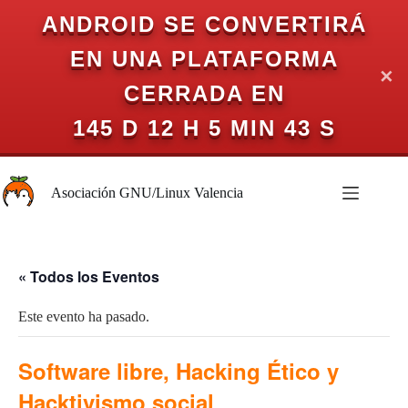
ANDROID SE CONVERTIRÁ
EN UNA PLATAFORMA
✕
CERRADA EN
145 D 12 H 5 MIN 43 S
Saltar
al
Asociación GNU/Linux Valencia
contenido
« Todos los Eventos
Este evento ha pasado.
Software libre, Hacking Ético y
Hacktivismo social