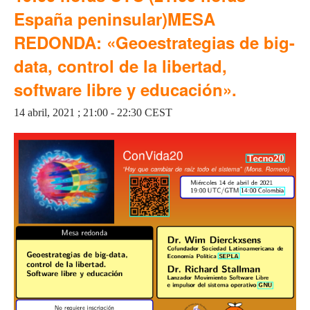
España peninsular)MESA
REDONDA: «Geoestrategias de big-
data, control de la libertad,
software libre y educación».
14 abril, 2021 ; 21:00
-
22:30
CEST