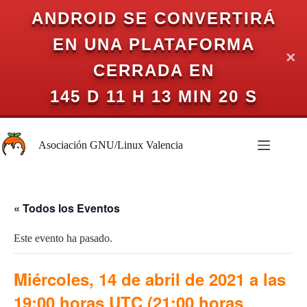
ANDROID SE CONVERTIRÁ
EN UNA PLATAFORMA
✕
CERRADA EN
145 D 11 H 13 MIN 20 S
Saltar
al
Asociación GNU/Linux Valencia
contenido
« Todos los Eventos
Este evento ha pasado.
Miércoles, 14 de abril de 2021 a las
19:00 horas UTC (21:00 horas