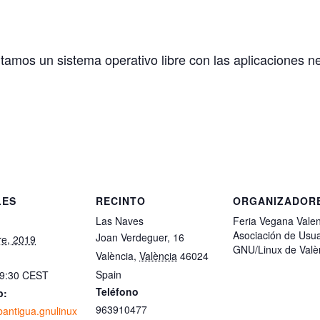
ntamos un sistema operativo libre con las aplicaciones n
LES
RECINTO
ORGANIZADOR
Las Naves
Feria Vegana Valen
Asociación de Usua
Joan Verdeguer, 16
re, 2019
GNU/Linux de Valè
València
,
València
46024
Spain
19:30
CEST
Teléfono
b:
963910477
bantigua.gnulinux