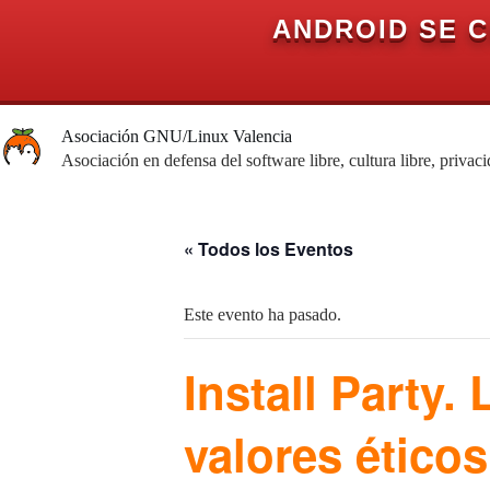
ANDROID SE 
Saltar
al
Asociación GNU/Linux Valencia
contenido
Asociación en defensa del software libre, cultura libre, privac
« Todos los Eventos
Este evento ha pasado.
Install Party.
valores ético