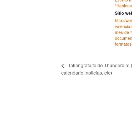
"Hablemo
Sitio we
http://we
valencia
mes-de-f
document
formatos
Taller gratuito de Thunderbird 
calendario, noticias, etc)