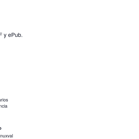
F y ePub.
rios
ncia
o
inuxval