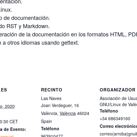
entación.
inux.
to de documentación.
ndo RST y Markdown.
neración de la documentación en los formatos HTML, PD
 a otros idiomas usando gettext.
LES
RECINTO
ORGANIZADOR
Las Naves
Asociación de Usua
GNU/Linux de Valè
Joan Verdeguer, 16
ro, 2020
Teléfono
València
,
València
46024
+34 686349160
Spain
20:30
CET
Correo electrónic
Teléfono
a de Evento:
correo(arroba)gnul
963910477
mensual