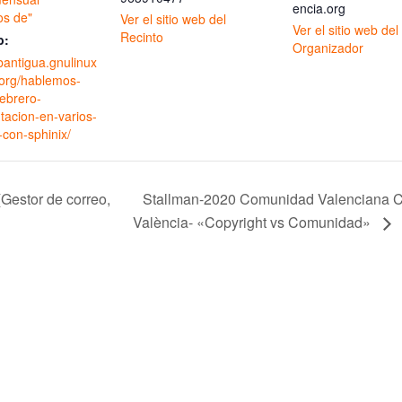
encia.org
s de"
Ver el sitio web del
Ver el sitio web del
Recinto
b:
Organizador
bantigua.gnulinux
.org/hablemos-
ebrero-
acion-en-varios-
-con-sphinix/
Stallman-2020 Comunidad Valenciana Co
(Gestor de correo,
València- «Copyright vs Comunidad»