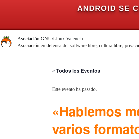
ANDROID SE 
Saltar
al
Asociación GNU/Linux Valencia
contenido
Asociación en defensa del software libre, cultura libre, privac
« Todos los Eventos
Este evento ha pasado.
«Hablemos me
varios format