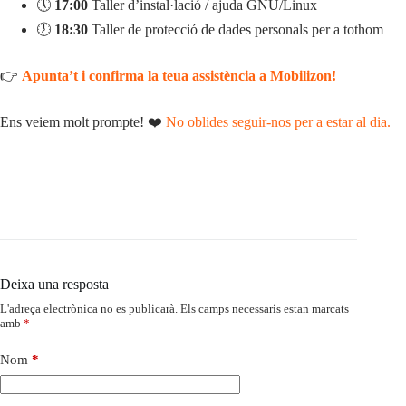
🕔
17:00
Taller d’instal·lació / ajuda GNU/Linux
🕖
18:30
Taller de protecció de dades personals per a tothom
👉
Apunta’t i confirma la teua assistència a Mobilizon!
Ens veiem molt prompte! ❤️
No oblides seguir-nos per a estar al dia.
Deixa una resposta
L'adreça electrònica no es publicarà.
Els camps necessaris estan marcats
amb
*
Nom
*