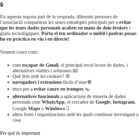
🔒
En aquesta segona part de la vesprada, diferents persones de
l’associació compartiran les seues estratègies principals per a
evitar
que les teues dades personals acaben en mans de
data brokers
i
grans tecnològiques.
Porta el teu ordinador o mòbil i podràs posar-
ho en pràctica en viu i en directe!
Veurem coses com:
com
escapar de Gmail
, el principal recol·lector de dades, i
alternatives viables i sobiranes 📧
Què fem amb les cookies? 🍪
navegadors i extensions
fàcils d’usar 🌐
trucs per a
evitar caure en trampes
🪤
alternatives funcionals
a aplicacions de mineria de dades
personals com
WhatsApp
, el cercador de
Google
,
Instagram
,
Google
Maps
o
Windows
🫆
altres fonts i organitzacions amb les quals continuar investigant a
casa
Per què és important