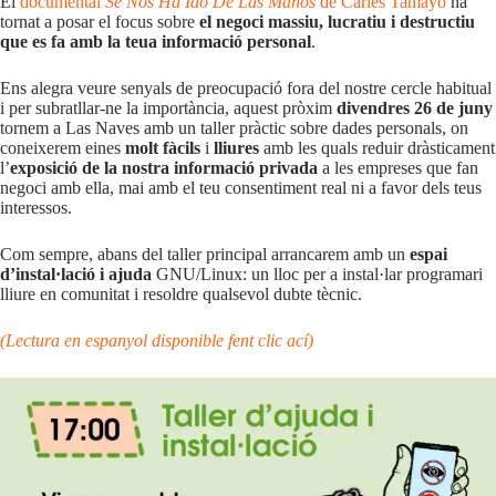
El
documental
Se Nos Ha Ido De Las Manos
de Carles Tamayo
ha
tornat a posar el focus sobre
el negoci massiu, lucratiu i destructiu
que es fa amb la teua informació personal
.
Ens alegra veure senyals de preocupació fora del nostre cercle habitual
i per subratllar-ne la importància, aquest pròxim
divendres 26 de juny
tornem a Las Naves amb un taller pràctic sobre dades personals, on
coneixerem eines
molt fàcils
i
lliures
amb les quals reduir dràsticament
l’
exposició de la nostra informació privada
a les empreses que fan
negoci amb ella, mai amb el teu consentiment real ni a favor dels teus
interessos.
Com sempre, abans del taller principal arrancarem amb un
espai
d’instal·lació i ajuda
GNU/Linux: un lloc per a instal·lar programari
lliure en comunitat i resoldre qualsevol dubte tècnic.
(Lectura en espanyol disponible fent clic ací)