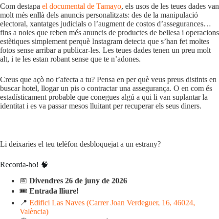
Com destapa
el documental de Tamayo
, els usos de les teues dades van
molt més enllà dels anuncis personalitzats: des de la manipulació
electoral, xantatges judicials o l’augment de costos d’assegurances…
fins a noies que reben més anuncis de productes de bellesa i operacions
estètiques simplement perquè Instagram detecta que s’han fet moltes
fotos sense arribar a publicar-les. Les teues dades tenen un preu molt
alt, i te les estan robant sense que te n’adones.
Creus que açò no t’afecta a tu? Pensa en per què veus preus distints en
buscar hotel, llogar un pis o contractar una assegurança. O en com és
estadísticament probable que conegues algú a qui li van suplantar la
identitat i es va passar mesos lluitant per recuperar els seus diners.
Sense saber-ho, potser has contribuït en alguna mesura perquè algú
haja sigut xantatgejat o haja perdut una oportunitat laboral.
Li deixaries el teu telèfon desbloquejat a un estrany?
Recorda-ho! 🧠
📅
Divendres 26 de juny de 2026
🎟️
Entrada lliure!
📍
Edifici Las Naves (Carrer Joan Verdeguer, 16, 46024,
València)