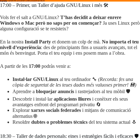
17:00 – Primer, un Taller d’ajuda GNU/Linux i més 🛠️
Vols fer el salt a GNU/Linux?
T’has decidit a deixar enrere
Windows o Mac però no saps per on començar?
Ja uses Linux però
alguna configuració se te resisteix?
En la nostra
Install Party
et donem un colp de mà.
No importa el teu
nivell d’experiència
: des de principiants fins a usuaris avançats, tot el
món és benvingut. Porta el teu equip i ens posem mans a l’obra.
A partir de les
17:00
podràs venir a:
Instal·lar GNU/Linux
al teu ordinador 🔧
(Recorda: fes una
còpia de seguretat de les teues dades més valuoses primer! 💾)
Aprendre a
bloquejar anuncis
i rastrejadors al teu mòbil 🛡️
Descobrir i instal·lar
aplicacions lliures
i conèixer els seus
avantatges enfront del programari privatiu 🔄
Explorar
xarxes socials federades
i mitjans de comunicació
alternatius 🌐
Resoldre
dubtes o problemes tècnics
del teu sistema actual 🐧
18:30 – Taller de dades personals: eines i estratègies fàcils i eficaces 🛡️