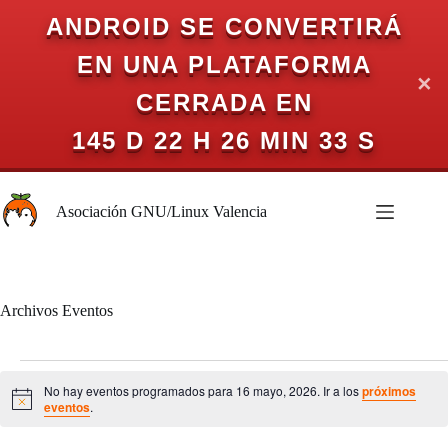
ANDROID SE CONVERTIRÁ
EN UNA PLATAFORMA
✕
CERRADA EN
145 D 22 H 26 MIN 33 S
Saltar
al
Asociación GNU/Linux Valencia
contenido
Archivos
Eventos
Eventos
en
No hay eventos programados para 16 mayo, 2026. Ir a los
próximos
16
A
eventos
.
v
mayo,
i
2026