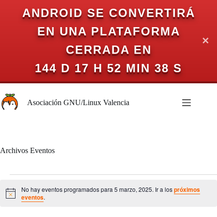
ANDROID SE CONVERTIRÁ
EN UNA PLATAFORMA
✕
CERRADA EN
144 D 17 H 52 MIN 38 S
Saltar
al
Asociación GNU/Linux Valencia
contenido
Archivos
Eventos
Eventos
en
No hay eventos programados para 5 marzo, 2025. Ir a los
próximos
5
A
eventos
.
v
marzo,
i
2025