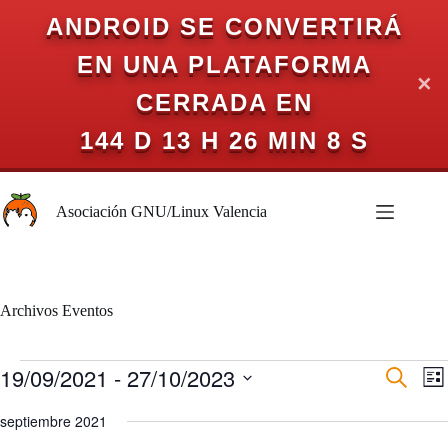
ANDROID SE CONVERTIRÁ
EN UNA PLATAFORMA
✕
CERRADA EN
144 D 13 H 26 MIN 7 S
Saltar
al
Asociación GNU/Linux Valencia
contenido
Archivos
Eventos
Eventos
19/09/2021
 - 
27/10/2023
N
N
B
L
a
a
u
S
i
v
v
s
e
septiembre 2021
s
e
e
c
l
t
g
g
a