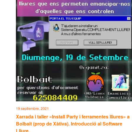
v
e
n
t
o
s
19 septiembre, 2021
Xarrada i taller «Install Party i ferramentes lliures» a
Bolbait (prop de Xàtiva). Introducció al Software
Lliure.