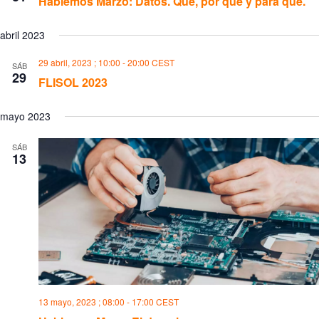
Hablemos Marzo: Datos. Qué, por qué y para qué.
abril 2023
29 abril, 2023 ; 10:00
-
20:00
CEST
SÁB
29
FLISOL 2023
mayo 2023
SÁB
13
13 mayo, 2023 ; 08:00
-
17:00
CEST