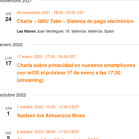
noviembre 2021
o
24 noviembre, 2021 ; 18:30
-
20:00
CET
MIÉ
24
Charla – GNU Taler – Sistema de pago electrónico
Las Naves
Joan Verdeguer, 16, València, València, Spain
enero 2022
17 enero, 2022 ; 17:30
-
18:30
CET
LUN
17
Charla sobre privacidad en nuestros smartphones
con /e/OS el próximo 17 de enero a las 17:30
(streaming)
octubre 2022
1 octubre, 2022 ; 10:00
-
12:30
CEST
SÁB
1
Vuelven los Almuerzos libres
5 octubre, 2022 ; 08:00
-
17:00
CEST
MIÉ
5