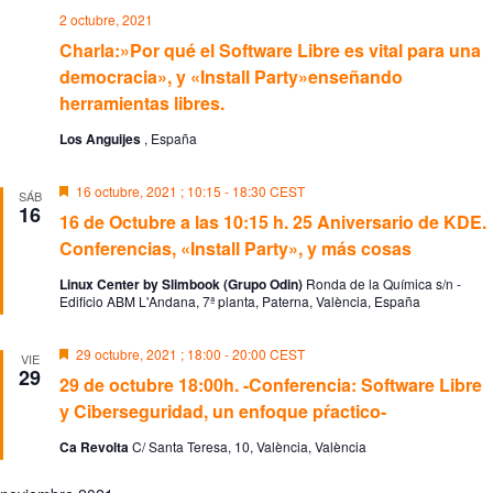
2 octubre, 2021
Charla:»Por qué el Software Libre es vital para una
democracia», y «Install Party»enseñando
herramientas libres.
Los Anguijes
, España
D
16 octubre, 2021 ; 10:15
-
18:30
CEST
SÁB
e
16
16 de Octubre a las 10:15 h. 25 Aniversario de KDE.
s
t
Conferencias, «Install Party», y más cosas
a
c
Linux Center by Slimbook (Grupo Odin)
Ronda de la Química s/n -
a
Edificio ABM L'Andana, 7ª planta, Paterna, València, España
d
o
D
29 octubre, 2021 ; 18:00
-
20:00
CEST
VIE
e
29
29 de octubre 18:00h. -Conferencia: Software Libre
s
t
y Ciberseguridad, un enfoque pŕactico-
a
c
Ca Revolta
C/ Santa Teresa, 10, València, València
a
d